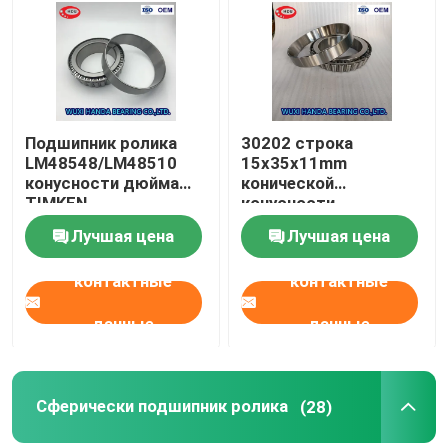
Путешествие фабрики
Проверка качества
Подшипник ролика
30202 строка
LM48548/LM48510
15x35x11mm
конусности дюйма
конической
Свяжитесь мы
TIMKEN
конусности
LM48548/LM48511A
подшипника ролика
Лучшая цена
Лучшая цена
SKF одиночная для
Новости
компрессора воздуха
контактные
контактные
Случаи
данные
данные
Сплющите подшипник ролика
Сферически подшипник ролика
(28)
Сферически подшипник ролика