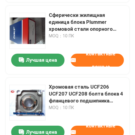
Сферически жилищная
единица блока Plummer
хромовой стали опорного
подшипника скольжения
MOQ：10 ПК
подушки UCP207
контактные
Лучшая цена
данные
Хромовая сталь UCF206
UCF207 UCF208 болта блока 4
фланцевого подшипника
квадрата ASAHI
MOQ：10 ПК
контактные
Лучшая цена