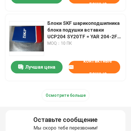
данные
Блоки SKF шарикоподшипника
блока подушки вставки
UCP204 SY20TF = YAR 204-2F +
SY 504M
MOQ：10 ПК
контактные
Лучшая цена
данные
Осмотрите больше
Оставьте сообщение
Мы скоро тебе перезвоним!