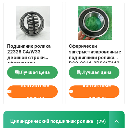
Цилиндрический подшипник ролика
Глубокий шарикоподшипник паза
Подшипник ролика
Сферически
Угловой шарикоподшипник контакта
22328 CA/W33
загерметизированные
двойной строки
подшипники ролика
сферически
BS2-2214-2RS/VT143
140x300x102mm для
BS2-2215-2RS/VT143
Опорный подшипник скольжения подушки
Лучшая цена
Лучшая цена
дробилки
контактные
контактные
Подшипник ролика иглы
данные
данные
Тонкий подшипник стены
Цилиндрический подшипник ролика
(29)
Шарикоподшипник SKF