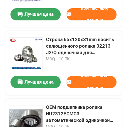
контактные
Лучшая цена
Путешествие фабрики
данные
Проверка качества
Строка 65x120x31mm носить
сплющенного ролика 32213
Свяжитесь мы
J2/Q одиночная для
промышленного предприятия
MOQ：10 ПК
Новости
контактные
Лучшая цена
данные
Случаи
Сплющите подшипник ролика
OEM подшипника ролика
NU2312ECMC3
автоматической одиночной
Сферически подшипник ролика
строки цилиндрический
MOQ：10 ПК