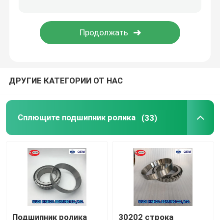
Подшипник ролика СИГАРЕТЫ сферически
Подшипник ролика TIMKEN
ДРУГИЕ КАТЕГОРИИ ОТ НАС
Шарикоподшипник NSK
пересеченные подшипники ролика
Сплющите подшипник ролика
(33)
Подшипник ролика
30202 строка