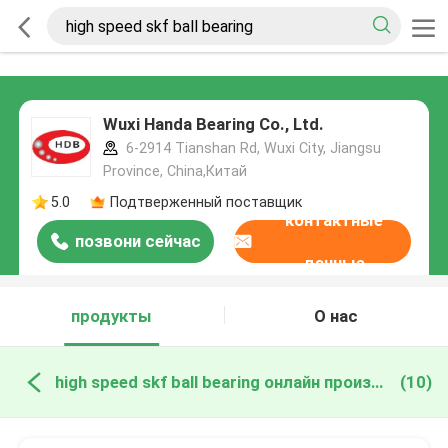
Wuxi Handa Bearing Co., Ltd.
6-2914 Tianshan Rd, Wuxi City, Jiangsu
Province, China,Китай
5.0
Подтверженный поставщик
контактные
позвони сейчас
данные
продукты
О нас
high speed skf ball bearing онлайн производство
(10)