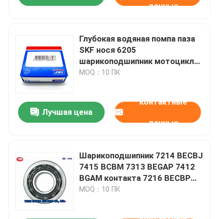
данные
Глубокая водяная помпа паза
SKF нося 6205
шарикоподшипник мотоцикла
2RSC3 6208 2RSC3
MOQ：10 ПК
контактные
Лучшая цена
данные
Шарикоподшипник 7214 BECBJ
7415 BCBM 7313 BEGAP 7412
BGAM контакта 7216 BECBP
угловой
MOQ：10 ПК
контактные