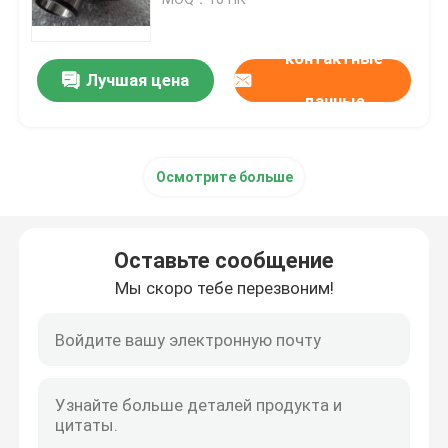
подгонял
Цилиндрический подшипник ролика
контактные
Лучшая цена
данные
Глубокий шарикоподшипник паза
Осмотрите больше
Угловой шарикоподшипник контакта
Опорный подшипник скольжения подушки
Оставьте сообщение
Мы скоро тебе перезвоним!
Подшипник ролика иглы
Тонкий подшипник стены
Шарикоподшипник SKF