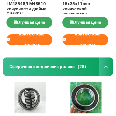
LM48548/LM48510
15x35x11mm
конусности дюйма
конической
TIMKEN
конусности
LM48548/LM48511A
подшипника ролика
Лучшая цена
Лучшая цена
SKF одиночная для
компрессора воздуха
контактные
контактные
данные
данные
Сферически подшипник ролика
(28)