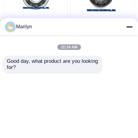
Шарикоподшипник
4 пункта SKF
7214 BECBJ 7415
контактирует
Marilyn
BCBM 7313 BEGAP
шарикоподшипник QJ
7412 BGAM контакта
318 N2MA QJ 1022
7216 BECBP угловой
N2MA QJ 226 N2MA
11:14 AM
Лучшая цена
Лучшая цена
Good day, what product are you looking 
контактные
контактные
for?
данные
данные
Осмотрите больше
Главная страница
Карта сайта
контактные данные
Desktop Site
Карта сайта
Privacy Policy