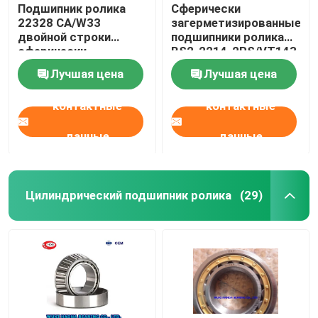
Подшипник ролика
Сферически
22328 CA/W33
загерметизированные
двойной строки
подшипники ролика
сферически
BS2-2214-2RS/VT143
140x300x102mm для
BS2-2215-2RS/VT143
Лучшая цена
Лучшая цена
дробилки
контактные
контактные
данные
данные
Цилиндрический подшипник ролика
(29)