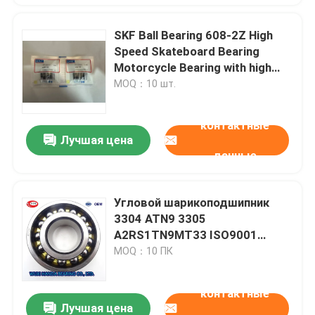
SKF Ball Bearing 608-2Z High
Speed Skateboard Bearing
Motorcycle Bearing with high
Quality
MOQ：10 шт.
контактные
Лучшая цена
данные
Угловой шарикоподшипник
3304 ATN9 3305
A2RS1TN9MT33 ISO9001
строки двойника контакта SKF
MOQ：10 ПК
контактные
Лучшая цена