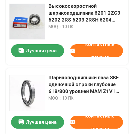
Высокоскоростной
шарикоподшипник 6201 2ZC3
6202 2RS 6203 2RSH 6204
2RS1C3 6205 ZZ SKF
MOQ：10 ПК
контактные
Лучшая цена
данные
Шарикоподшипники паза SKF
одиночной строки глубокие
618/800 уровней МАМ Z1V1
Z2V2 Z3V3
MOQ：10 ПК
контактные
Лучшая цена
данные