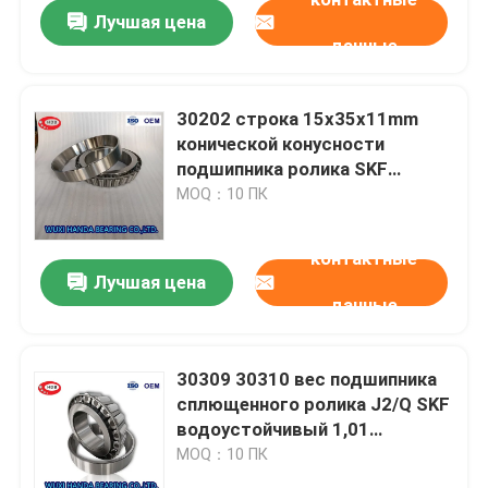
Лучшая цена
данные
30202 строка 15x35x11mm
конической конусности
подшипника ролика SKF
одиночная для компрессора
MOQ：10 ПК
воздуха
контактные
Лучшая цена
данные
Дом
30309 30310 вес подшипника
сплющенного ролика J2/Q SKF
Продукты
водоустойчивый 1,01
килограмма 100x45x25mm
MOQ：10 ПК
О нас