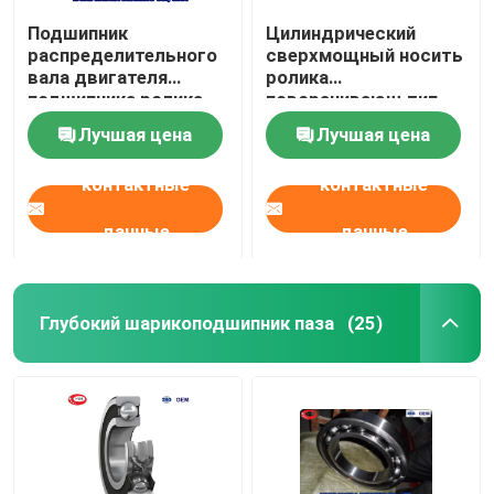
Подшипник
Цилиндрический
распределительного
сверхмощный носить
вала двигателя
ролика
подшипника ролика
поворачивающ тип
120x260x55mm NJ321
NJ332 NJ334
Лучшая цена
Лучшая цена
NJ322 NJ324
подшипников NJ
цилиндрический
контактные
контактные
данные
данные
Глубокий шарикоподшипник паза
(25)