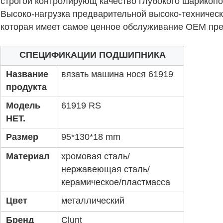
строгой контролирующ качество глубокого шарикоп
Высоко-нагрузка предварительной высоко-техническ
которая имеет самое ценное обслуживание OEM пре
СПЕЦИФИКАЦИИ ПОДШИПНИКА
Название
вязать машина нося 61919
продукта
Модель
61919 RS
НЕТ.
Размер
95*130*18 mm
Материал
хромовая сталь/
нержавеющая сталь/
керамическое/пластмасса
Цвет
металлический
Бренд
Clunt