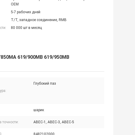
OEM
5-7 рабочих дней
T/T, западное соединение, RMB
сти:
80 000 шт в месяц
9/850MA 619/900MB 619/950MB
Глубокий паз
ура:
шарик
а точности:
ABEC-1, ABEC-3, ABEC-5
S:
8482102000