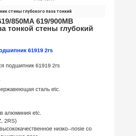
ик стены глубокого паза тонкий
19/850MA 619/900MB
за тонкой стены глубокий
одшипник 61919 2rs
ся подшипник 61919 2rs
т
нержавеющая сталь etc.
ав алюминия etc.
Z, 2RS)
ысококачественное низко--nosie со 