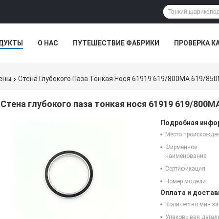
ДУКТЫ
О НАС
ПУТЕШЕСТВИЕ ФАБРИКИ
ПРОВЕРКА К
ены
Стена Глубокого Паза Тонкая Нося 61919 619/800MA 619/8
Стена глубокого паза тонкая нося 61919 619/800
Подробная инфор
Место происхожде
Фирменное
наименование:
Сертификация:
Номер модели:
Оплата и достав
Количество мин за
Упаковывая детал