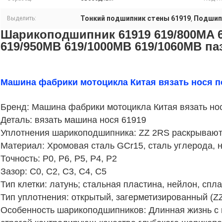
Тонкий подшипник стены 61919
Подшипн
Выделить:
,
Шарикоподшипник 61919 619/800MA 6
619/950MB 619/1000MB 619/1060MB па
Машина фабрики мотоцикла Китая вязать нося п
Бренд: Машина фабрики мотоцикла Китая вязать но
Деталь: вязать машина нося 61919
Уплотнения шарикоподшипника: ZZ 2RS раскрываю
Материал: Хромовая сталь GCr15, сталь углерода, 
Точность: P0, P6, P5, P4, P2
Зазор: C0, C2, C3, C4, C5
Тип клетки: латунь; стальная пластина, нейлон, спл
Тип уплотнения: открытый, загерметизированный (Z
Особенность шарикоподшипников: Длинная жизнь с в