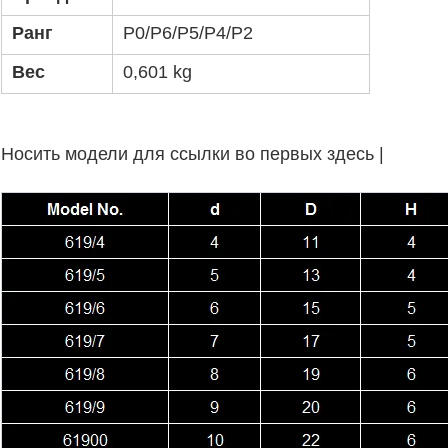
Ранг
P0/P6/P5/P4/P2
Вес
0,601 kg
Носить модели для ссылки во первых здесь |