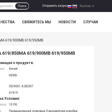
Отправить запрос
Поиск
|
Russian
АЧЕСТВА
СВЯЖИТЕСЬ МЫ
НОВОСТИ
СЛУЧАИ
50MA 619/900MB 619/950MB
MA 619/850MA 619/900MB 619/950MB
мация о продукте:
ния:
Китай
HDBB
ISO9001 & GB307
61919
ка Условия:
каза:
10 ПК
и:
Промышленная упаковка Одноцветная коробка