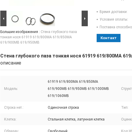
Время доставки:
Условия оплаты:
Поставка способно
Большие изображения :
Стена глубокого паза
тонкая нося 61919 619/800MA 619/850MA
Контакт
619/900MB 619/950MB
Стена глубокого паза тонкая нося 61919 619/800MA 61
описание
61919 619/800MA 619/850MA
Модель:
619/900MB 619/950MB 619/1000MB
Структ
619/1060MB
Строка нет.:
Одиночная строка
Тип:
Клетка:
Стальная клетка, латунная клетка
Оценк
Образец:
Свободный
Код H