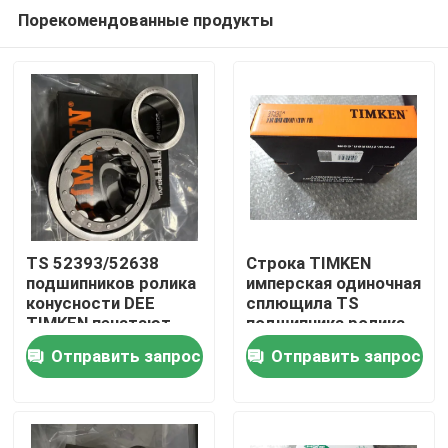
Порекомендованные продукты
TS 52393/52638
Строка TIMKEN
подшипников ролика
имперская одиночная
конусности DEE
сплющила TS
Дом
TIMKEN печатают
подшипника ролика
проштемпелеванную
74525/74850
Отправить запрос
Отправить запрос
сталь
проштемпелеванных
Продукты
сталей
О нас