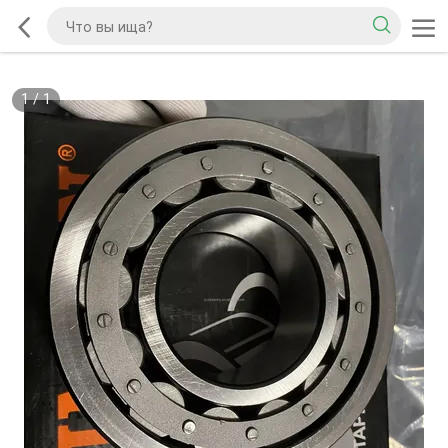
1
/
1