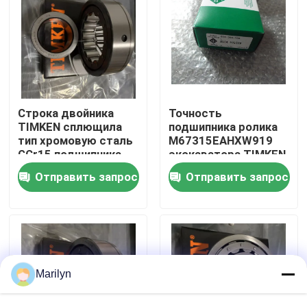
Путешествие фабрики
Проверка качества
Строка двойника
Точность
Свяжитесь мы
TIMKEN сплющила
подшипника ролика
тип хромовую сталь
M67315EAHXW919
GCr15 подшипника
экскаватора TIMKEN
ролика TDI
цилиндрическая P2
Новости
Отправить запрос
Отправить запрос
52400D/52638
P4 P5 P6
Случаи
Сплющите подшипник ролика
Marilyn
Сферически подшипник ролика