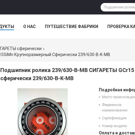
ДУКТЫ
О НАС
ПУТЕШЕСТВИЕ ФАБРИКИ
ПРОВЕРКА К
ИГАРЕТЫ сферически
15SiMn Крупноразмерный Сферически 239/630-B-K-MB
Подшипник ролика 239/630-B-MB СИГАРЕТЫ GCr15
сферически 239/630-B-K-MB
Подробная инфор
Место происхожде
Фирменное
наименование:
Сертификация:
Номер модели:
Оплата и достав