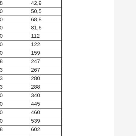
8
42,9
0
50,5
0
68,8
0
81,6
0
112
0
122
0
159
8
247
3
267
3
280
3
288
0
340
0
445
0
460
0
539
8
602