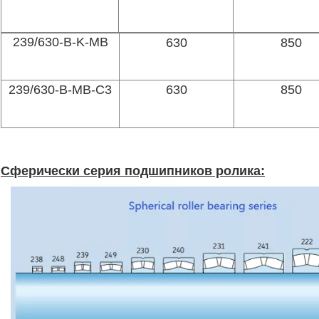
239/630-B-K-MB
630
850
239/630-B-MB-C3
630
850
Сферически серия подшипников ролика: