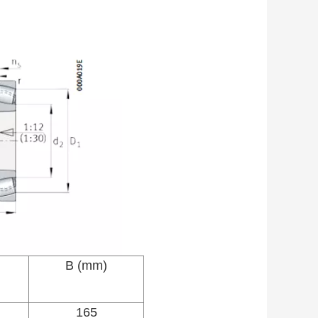
B (mm)
165