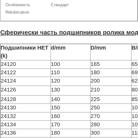
Особенность
Стандарт
Relubrication
Сферически часть подшипников ролика мод
Подшипники НЕТ
d/mm
D/mm
B
(k)
24120
100
165
65
24122
110
180
69
24124
120
200
62
24126
130
210
80
24128
140
225
85
24130
150
250
10
24132
160
270
10
24134
170
280
10
24136
180
300
11