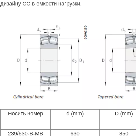
дизайну CC в емкости нагрузки.
Носить номер
d (mm)
D (mm)
239/630-B-MB
630
850