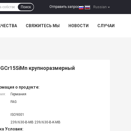
Отправить запрос
Поиск
|
Russian
АЧЕСТВА
СВЯЖИТЕСЬ МЫ
НОВОСТИ
СЛУЧАИ
 GCr15SiMn крупноразмерный
мация о продукте:
ния:
Германия
FAG
ISO9001
239/630-B-MB 239/630-B-K-MB
ка Условия: