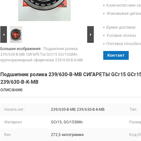
Количество мин за
Упаковывая детал
Время доставки:
Условия оплаты:
Поставка способно
Большие изображения :
Подшипник ролика
239/630-B-MB СИГАРЕТЫ GCr15 GCr15SiMn
Контакт
крупноразмерный сферически 239/630-B-K-MB
Подшипник ролика 239/630-B-MB СИГАРЕТЫ GCr15 GCr1
239/630-B-K-MB
описание
Носить нет.:
239/630-B-MB 239/630-B-K-MB
Тип:
Материал:
GCr15, GCr15SiMn
Разме
Вес:
272,5 килограмма
Код H