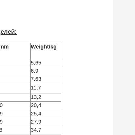
елей:
/mm
Weight/kg
5,65
6,9
7,63
11,7
13,2
0
20,4
9
25,4
9
27,9
8
34,7