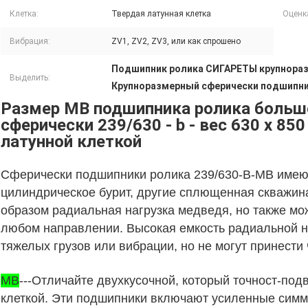
Клетка:
Твердая латунная клетка
Оценк
Вибрация:
ZV1, ZV2, ZV3, или как спрошено
Подшипник ролика СИГАРЕТЫ крупнора
Выделить:
Крупноразмерный сферически подшипни
Размер MB подшипника ролика боль
сферически 239/630 - b - вес 630 x 8
латунной клеткой
Сферически подшипники ролика 239/630-B-MB имеют
цилиндрическое бурит, другие сплющенная скважина.
образом радиальная нагрузка медведя, но также мож
любом направлении. Высокая емкость радиальной на
тяжелых грузов или вибрации, но не могут принести 
MB
---Отличайте двухкусочной, который точност-под
клеткой. Эти подшипники включают усиленные симм