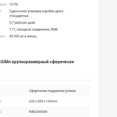
каза:
10 ПК
и:
Одиночная упаковка коробки цвета
стандартная
5-7 рабочих дней
T/T, западное соединение, RMB
сти:
80 000 шт в месяц
5SiMn крупноразмерный сферически
Сферически подшипник ролика
р:
630 x 850 x 165mm
S:
8482300000