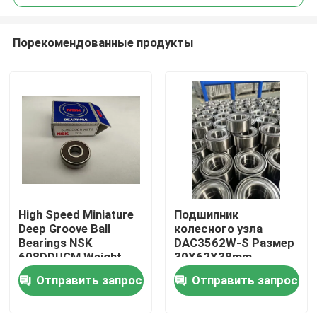
Порекомендованные продукты
High Speed Miniature
Подшипник
Дом
Deep Groove Ball
колесного узла
Bearings NSK
DAC3562W-S Размер
608DDUCM Weight
30X62X38mm
Продукты
0.012kgs Origin Japan
Кольцевой
Отправить запрос
Отправить запрос
Size 8*22*7mm
подшипник для
автомобилей На
О нас
складе