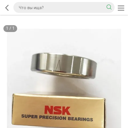
1
/
1